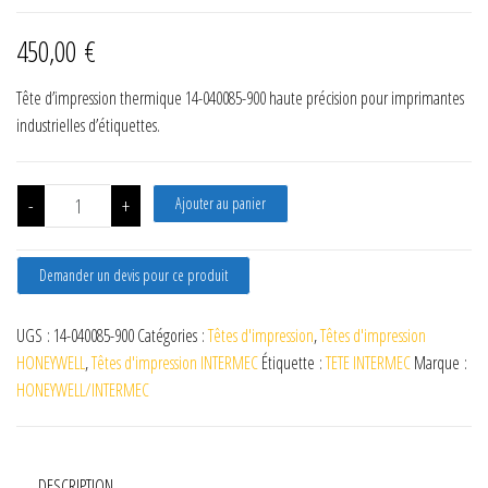
450,00
€
Tête d’impression thermique 14-040085-900 haute précision pour imprimantes
industrielles d’étiquettes.
quantité de 1-040085-900 TETE HONEYWELL INTERMEC PX6I 300
-
+
Ajouter au panier
Demander un devis pour ce produit
UGS :
14-040085-900
Catégories :
Têtes d'impression
,
Têtes d'impression
HONEYWELL
,
Têtes d'impression INTERMEC
Étiquette :
TETE INTERMEC
Marque :
HONEYWELL/INTERMEC
DESCRIPTION