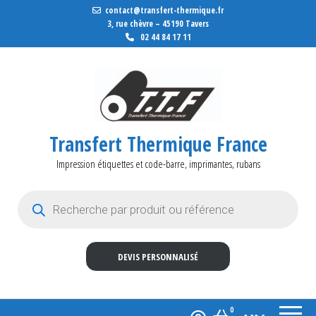
contact@transfert-thermique.fr
3, rue chèvre – 45190 Tavers
02 44 84 17 11
Transfert Thermique France
Impression étiquettes et code-barre, imprimantes, rubans
Recherche de produits
DEVIS PERSONNALISÉ
0