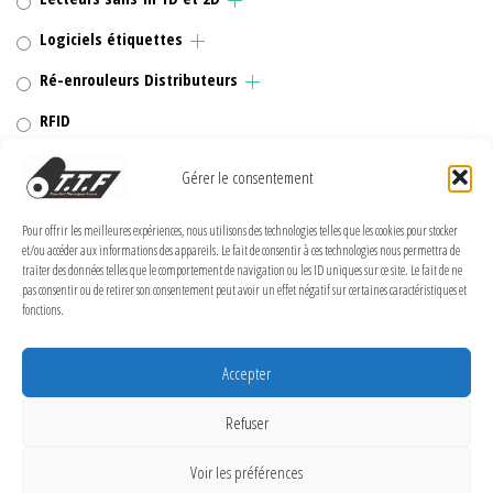
Logiciels étiquettes
Ré-enrouleurs Distributeurs
RFID
Rubans transfert thermique
Gérer le consentement
Têtes d'impression
Pour offrir les meilleures expériences, nous utilisons des technologies telles que les cookies pour stocker
et/ou accéder aux informations des appareils. Le fait de consentir à ces technologies nous permettra de
traiter des données telles que le comportement de navigation ou les ID uniques sur ce site. Le fait de ne
pas consentir ou de retirer son consentement peut avoir un effet négatif sur certaines caractéristiques et
fonctions.
MENTIONS LÉGALES
Politique de confidentialité
Accepter
Politique de cookies (UE)
Refuser
Conditions Générales de Vente
Voir les préférences
Conditions générales